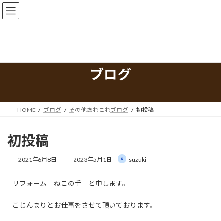
コ
ナ
ン
ビ
テ
ゲ
ン
ー
ツ
シ
へ
ョ
ス
ン
ブログ
キ
に
ッ
移
プ
動
HOME
ブログ
その他あれこれブログ
初投稿
初投稿
最
2021年6月8日
2023年5月1日
suzuki
終
更
リフォーム ねこの手 と申します。
新
日
時
こじんまりとお仕事をさせて頂いております。
: